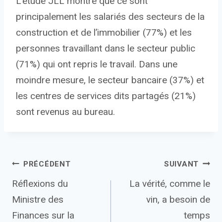
L’étude JLL montre que ce sont
principalement les salariés des secteurs de la
construction et de l’immobilier (77%) et les
personnes travaillant dans le secteur public
(71%) qui ont repris le travail. Dans une
moindre mesure, le secteur bancaire (37%) et
les centres de services dits partagés (21%)
sont revenus au bureau.
Navigation
PRÉCÉDENT
SUIVANT
Réflexions du
La vérité, comme le
de
Ministre des
vin, a besoin de
l’article
Finances sur la
temps