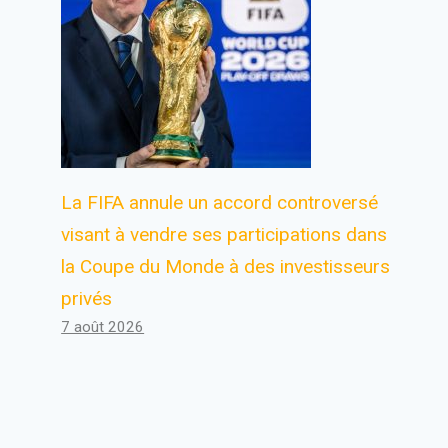
La FIFA annule un accord controversé
visant à vendre ses participations dans
la Coupe du Monde à des investisseurs
privés
7 août 2026
Les vacances à la ZUS pour les
entrepreneurs approchent
Par
Antoine
19 janvier 2024