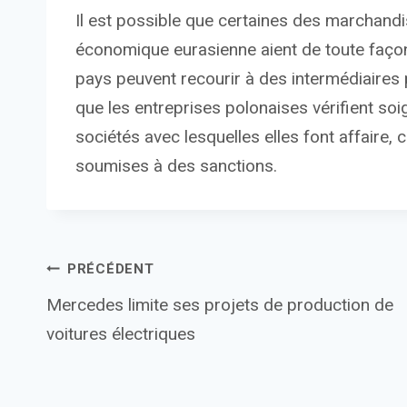
Il est possible que certaines des marchand
économique eurasienne aient de toute façon
pays peuvent recourir à des intermédiaires p
que les entreprises polonaises vérifient so
sociétés avec lesquelles elles font affaire, c
soumises à des sanctions.
Navigation
PRÉCÉDENT
Mercedes limite ses projets de production de
de
voitures électriques
l’article