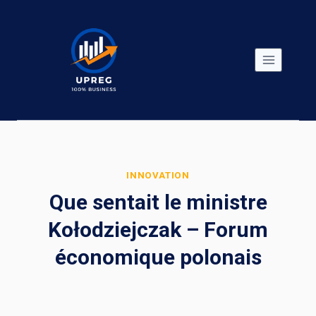
Skip
to
content
INNOVATION
Que sentait le ministre
Kołodziejczak – Forum
économique polonais